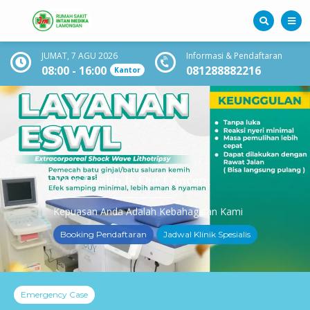
JUMAT, 7 AGU 2026
Informasi & Pendaftaran
08:00 - 16:00
081288882216
Kantor
Your Health Is Our Concern
Kepuasan Anda Adalah Kebahagiaan Kami
Booking Pendaftaran
Jadwal Klinik Spesialis
Emergency Case