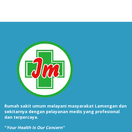
Rumah sakit umum melayani masyarakat Lamongan dan
sekitarnya dengan pelayanan medis yang profesional
dan terpercaya.
"
Your Health Is Our Concern"