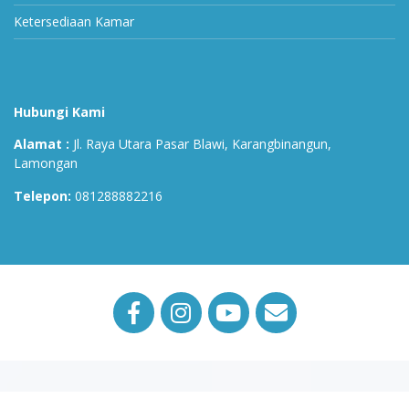
Ketersediaan Kamar
Hubungi Kami
Alamat :
Jl. Raya Utara Pasar Blawi, Karangbinangun,
Lamongan
Telepon:
081288882216
Copyright © 2023
RS Intan Medika
| All Rights Reserved |