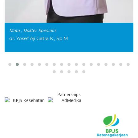
Mata
,
Dokter Spesialis
dr. Yosef Aji Gatra K., Sp.M
Patnerships