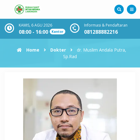
KAMIS, 6 AGU 2026
Informasi & Pendaftaran
08:00 - 16:00
081288882216
Kantor
Home
Dokter
dr. Muslim Andala Putra,
Sp.Rad